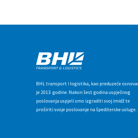
BHL transport i logistika, kao preduzeće osnov
je 2013. godine. Nakon šest godina uspješnog
poslovanja uspjeli smo izgraditi svoj imidž te
proširiti svoje poslovanje na špediterske usluge.