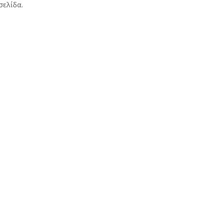
σελίδα.