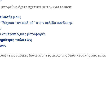
 μπορεί να έχετε σχετικά με την
Greenluck
:
σβασής μου;
“Ξέχασα τον κωδικό” στην σελίδα σύνδεσης.
;
ts και τραπεζικές μεταφορές.
πηρέτηση πελατών;
μας.
λύψτε μοναδικές δυνατότητες μέσω της διαδικτυακής σας εμπει