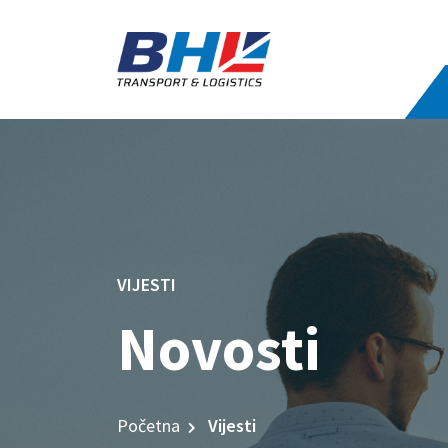
VIJESTI
Novosti
Početna
Vijesti