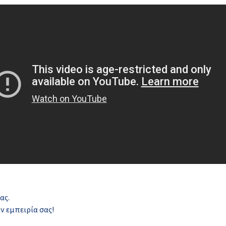
.
ας.
ν εμπειρία σας!