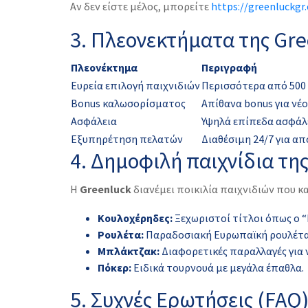
Αν δεν είστε μέλος, μπορείτε
https://greenluckgr
3. Πλεονεκτήματα της Gre
Πλεονέκτημα
Περιγραφή
Ευρεία επιλογή παιχνιδιών
Περισσότερα από 500 
Bonus καλωσορίσματος
Απίθανα bonus για νέο
Ασφάλεια
Υψηλά επίπεδα ασφάλ
Εξυπηρέτηση πελατών
Διαθέσιμη 24/7 για απ
4. Δημοφιλή παιχνίδια τη
Η
Greenluck
διανέμει ποικιλία παιχνιδιών που κ
Κουλοχέρηδες:
Ξεχωριστοί τίτλοι όπως ο “
Ρουλέτα:
Παραδοσιακή Ευρωπαϊκή ρουλέτα κ
Μπλάκτζακ:
Διαφορετικές παραλλαγές για 
Πόκερ:
Ειδικά τουρνουά με μεγάλα έπαθλα.
5. Συχνές Ερωτήσεις (FAQ)