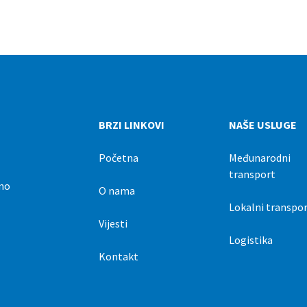
BRZI LINKOVI
NAŠE USLUGE
Početna
Međunarodni
transport
ano
O nama
Lokalni transpo
Vijesti
Logistika
Kontakt