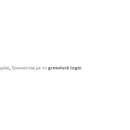
ρίας, ξεκινώντας με το
greenluck login
.