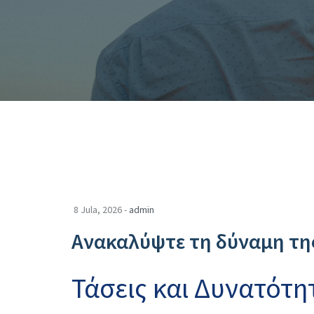
8 Jula, 2026 -
admin
Ανακαλύψτε τη δύναμη της
Τάσεις και Δυνατότη