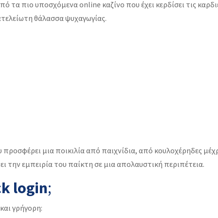
 από τα πιο υποσχόμενα online καζίνο που έχει κερδίσει τις καρδ
 ατελείωτη θάλασσα ψυχαγωγίας.
υ προσφέρει μια ποικιλία από παιχνίδια, από κουλοχέρηδες μέχρι
ι την εμπειρία του παίκτη σε μια απολαυστική περιπέτεια.
k login
;
και γρήγορη: