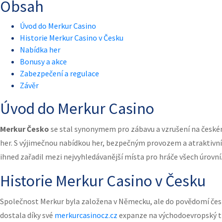
Obsah
Úvod do Merkur Casino
Historie Merkur Casino v Česku
Nabídka her
Bonusy a akce
Zabezpečení a regulace
Závěr
Úvod do Merkur Casino
Merkur Česko
se stal synonymem pro zábavu a vzrušení na české
her. S výjimečnou nabídkou her, bezpečným provozem a atraktivn
ihned zařadil mezi nejvyhledávanější místa pro hráče všech úrovní
Historie Merkur Casino v Česku
Společnost Merkur byla založena v Německu, ale do povědomí čes
dostala díky své
merkurcasinocz.cz
expanze na východoevropský tr