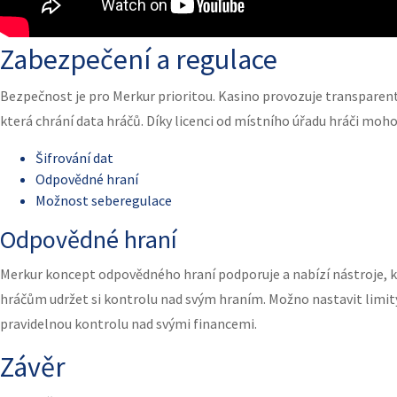
Zabezpečení a regulace
Bezpečnost je pro Merkur prioritou. Kasino provozuje transparent
která chrání data hráčů. Díky licenci od místního úřadu hráči moh
Šifrování dat
Odpovědné hraní
Možnost seberegulace
Odpovědné hraní
Merkur koncept odpovědného hraní podporuje a nabízí nástroje,
hráčům udržet si kontrolu nad svým hraním. Možno nastavit limit
pravidelnou kontrolu nad svými financemi.
Závěr