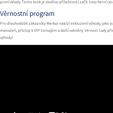
první vklady. Tento krok je skvělou příležitostí začít svou herní ces
Věrnostní program
Pro dlouhodobé zákazníky Merkur nabízí exkluzivní výhody, jako j
manažeři, přístup k VIP turnajům a další odměny. Věrnost tady př
výhody!