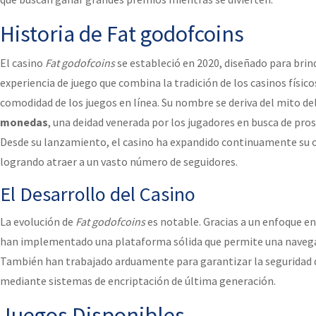
Historia de Fat godofcoins
El casino
Fat godofcoins
se estableció en 2020, diseñado para brin
experiencia de juego que combina la tradición de los casinos físico
comodidad de los juegos en línea. Su nombre se deriva del mito de
monedas
, una deidad venerada por los jugadores en busca de pros
Desde su lanzamiento, el casino ha expandido continuamente su o
logrando atraer a un vasto número de seguidores.
El Desarrollo del Casino
La evolución de
Fat godofcoins
es notable. Gracias a un enfoque en
han implementado una plataforma sólida que permite una navegac
También han trabajado arduamente para garantizar la seguridad d
mediante sistemas de encriptación de última generación.
Juegos Disponibles