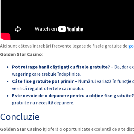
Aici sunt câteva întrebări frecvente legate de fisele gratuite de
go
Golden Star Casino
:
Pot retrage banii câștigați cu fisele gratuite?
– Da, dar ex
wagering care trebuie îndeplinite.
Câte fise gratuite pot primi?
– Numărul variază în funcție 
verifică regulat ofertele cazinoului.
Este nevoie de o depunere pentru a obține fise gratuite?
gratuite nu necesită depunere.
Concluzie
Golden Star Casino
îți oferă o oportunitate excelentă de a te distr