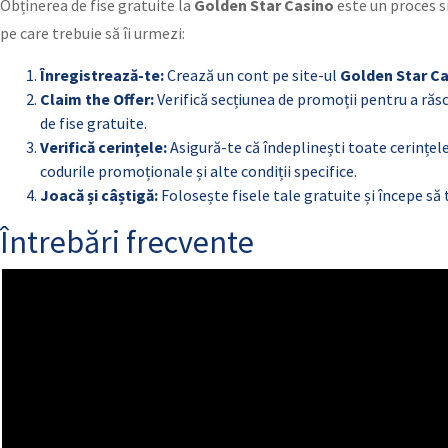
Obținerea de fise gratuite la
Golden Star Casino
este un proces si
pe care trebuie să îi urmezi:
Înregistrează-te:
Crează un cont pe site-ul
Golden Star C
Claim the Offer:
Verifică secțiunea de promoții pentru a ră
de fise gratuite.
Verifică cerințele:
Asigură-te că îndeplinești toate cerințele
codurile promoționale și alte condiții specifice.
Joacă și câștigă:
Folosește fisele tale gratuite și începe să t
Întrebări frecvente