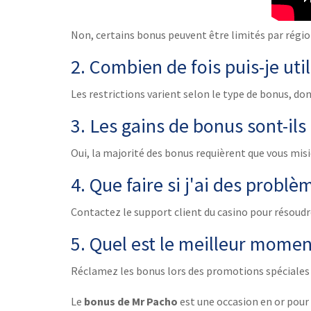
Non, certains bonus peuvent être limités par régio
2. Combien de fois puis-je util
Les restrictions varient selon le type de bonus, don
3. Les gains de bonus sont-il
Oui, la majorité des bonus requièrent que vous mis
4. Que faire si j'ai des prob
Contactez le support client du casino pour résoud
5. Quel est le meilleur mome
Réclamez les bonus lors des promotions spéciales
Le
bonus de Mr Pacho
est une occasion en or pour 