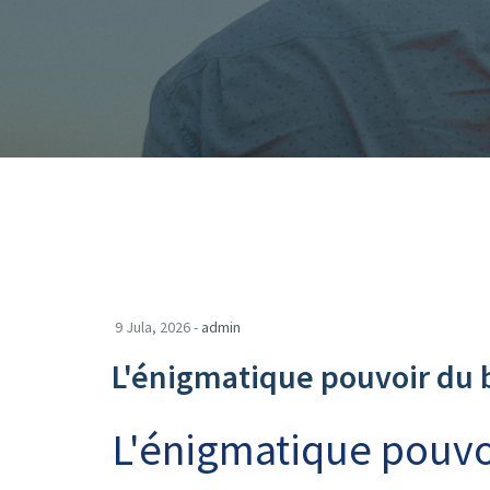
9 Jula, 2026 -
admin
L'énigmatique pouvoir du 
L'énigmatique pouvo