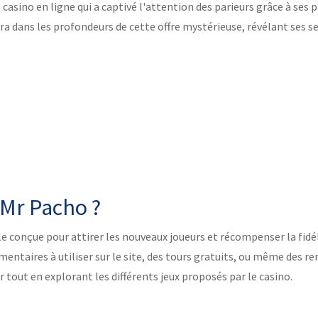
n casino en ligne qui a captivé l'attention des parieurs grâce à se
era dans les profondeurs de cette offre mystérieuse, révélant ses s
 Mr Pacho ?
 conçue pour attirer les nouveaux joueurs et récompenser la fidél
entaires à utiliser sur le site, des tours gratuits, ou même des rem
tout en explorant les différents jeux proposés par le casino.