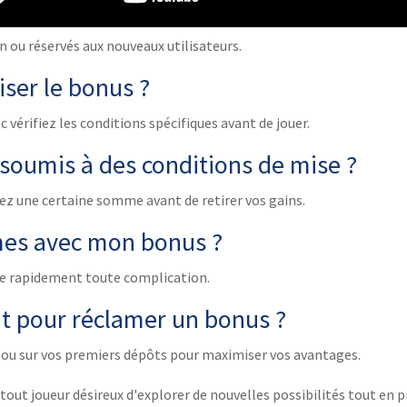
n ou réservés aux nouveaux utilisateurs.
iser le bonus ?
c vérifiez les conditions spécifiques avant de jouer.
s soumis à des conditions de mise ?
iez une certaine somme avant de retirer vos gains.
lèmes avec mon bonus ?
re rapidement toute complication.
nt pour réclamer un bonus ?
 ou sur vos premiers dépôts pour maximiser vos avantages.
tout joueur désireux d'explorer de nouvelles possibilités tout en p