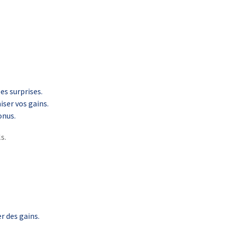
es surprises.
iser vos gains.
onus.
s.
r des gains.