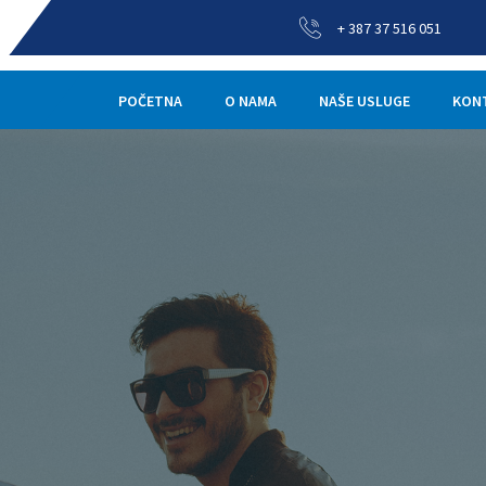
+ 387 37 516 051
POČETNA
O NAMA
NAŠE USLUGE
KON