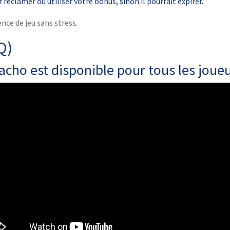
réclamer ou utiliser votre bonus, sinon il pourrait expirer.
nce de jeu sans stress.
Q)
acho est disponible pour tous les joueu