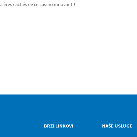
stères cachés de ce casino innovant !
BRZI LINKOVI
NAŠE USLUGE