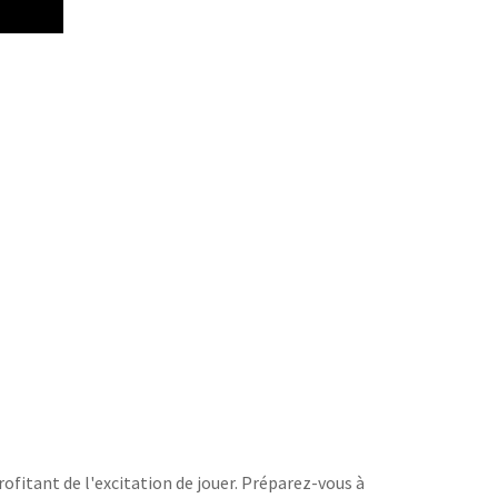
rofitant de l'excitation de jouer. Préparez-vous à