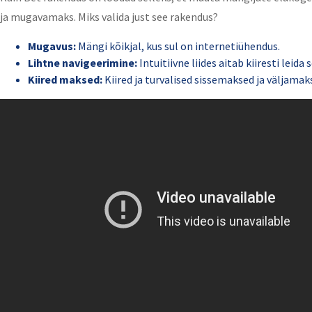
ja mugavamaks. Miks valida just see rakendus?
Mugavus:
Mängi kõikjal, kus sul on internetiühendus.
Lihtne navigeerimine:
Intuitiivne liides aitab kiiresti leid
Kiired maksed:
Kiired ja turvalised sissemaksed ja väljamak