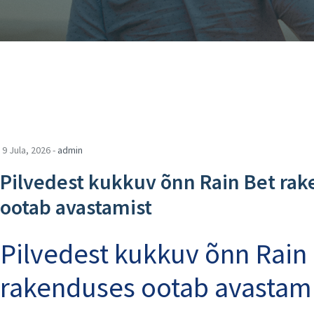
9 Jula, 2026 -
admin
Pilvedest kukkuv õnn Rain Bet ra
ootab avastamist
Pilvedest kukkuv õnn Rain
rakenduses ootab avastam