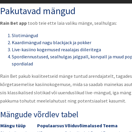
Pakutavad mängud
Rain Bet app
toob teie ette laia valiku mänge, sealhulgas:
Slotimängud
Kaardimängud nagu blackjack ja pokker
Live-kasiino kogemused reaalajas diileritega
Spordiennustused, sealhulgas jalgpall, korvpall ja muud po
spordialad
Rain Bet pakub kvaliteetseid mänge tuntud arendajatelt, tagad
kõrgetasemelise kasiinokogemuse, mida sa saadab mainekas asut
siis klassikalised slotikad või uuenduslikud live-mängud, iga män
pakkuma tohutut meelelahutust ning potentsiaalset kasumit.
Mängude võrdlev tabel
Mängu tüüp
Populaarsus
Võiduvõimalused
Teema