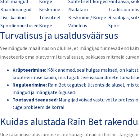
Slotimängud
Kõrge
Suhteliselt kõrged
Fantaasia, sei
Kaardimängud
Keskmine
Madalam
Traditsioonili
Live-kasiino
Tõusuteel
Keskmine / Kõrge
Reaalajas, sot
Spordiennustused
Kõrge
Vahelduv
Sport
Turvalisus ja usaldusväärsus
Veemängude maailmas on oluline, et mängijad tunnevad end kait
investeerib oma platvormi turvalisusse, pakkudes mitmeid turv
Krüpteerimine:
Kõik andmed, sealhulgas maksed, on kaits
krüpteerimise kaudu, mis tagab teie isikuandmete turvalisu
Reguleerimine:
Rain Bet tegutseb litsentside alusel, mis 
mängud ja mängijate õigused.
Toetavad teenused:
Mängijad võivad vastu võtta professio
tuge probleemide korral.
Kuidas alustada Rain Bet rakend
Uue rakenduse alustamine ei ole kunagi olnud nii lihtne. Järgige n