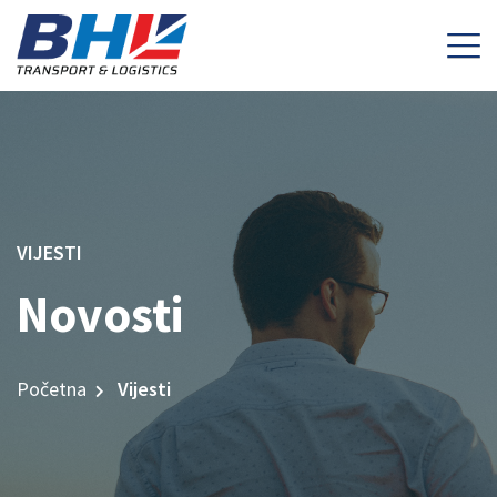
VIJESTI
Novosti
Početna
Vijesti