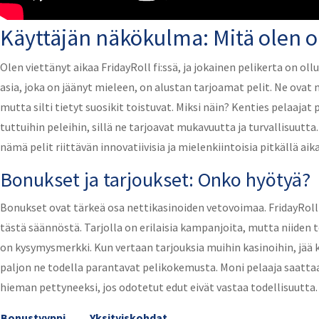
Käyttäjän näkökulma: Mitä olen 
Olen viettänyt aikaa FridayRoll fi:ssä, ja jokainen pelikerta on ollu
asia, joka on jäänyt mieleen, on alustan tarjoamat pelit. Ne ovat 
mutta silti tietyt suosikit toistuvat. Miksi näin? Kenties pelaajat
tuttuihin peleihin, sillä ne tarjoavat mukavuutta ja turvallisuutt
nämä pelit riittävän innovatiivisia ja mielenkiintoisia pitkällä aika
Bonukset ja tarjoukset: Onko hyötyä?
Bonukset ovat tärkeä osa nettikasinoiden vetovoimaa. FridayRoll 
tästä säännöstä. Tarjolla on erilaisia kampanjoita, mutta niiden 
on kysymysmerkki. Kun vertaan tarjouksia muihin kasinoihin, jää 
paljon ne todella parantavat pelikokemusta. Moni pelaaja saatta
hieman pettyneeksi, jos odotetut edut eivät vastaa todellisuutta.
Bonustyyppi
Yksityiskohdat