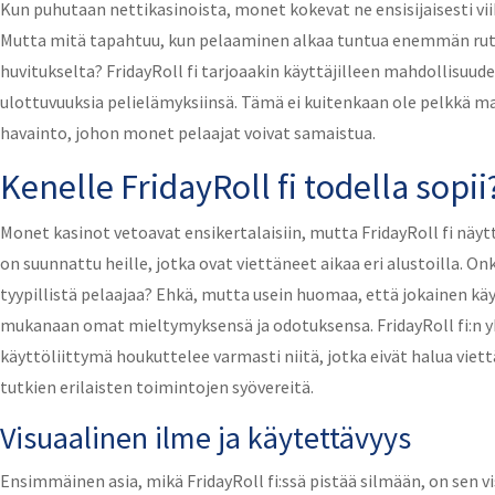
Kun puhutaan nettikasinoista, monet kokevat ne ensisijaisesti vi
Mutta mitä tapahtuu, kun pelaaminen alkaa tuntua enemmän ruti
huvitukselta? FridayRoll fi tarjoaakin käyttäjilleen mahdollisuude
ulottuvuuksia pelielämyksiinsä. Tämä ei kuitenkaan ole pelkkä ma
havainto, johon monet pelaajat voivat samaistua.
Kenelle FridayRoll fi todella sopii
Monet kasinot vetoavat ensikertalaisiin, mutta FridayRoll fi näytt
on suunnattu heille, jotka ovat viettäneet aikaa eri alustoilla. O
tyypillistä pelaajaa? Ehkä, mutta usein huomaa, että jokainen käy
mukanaan omat mieltymyksensä ja odotuksensa. FridayRoll fi:n y
käyttöliittymä houkuttelee varmasti niitä, jotka eivät halua viett
tutkien erilaisten toimintojen syövereitä.
Visuaalinen ilme ja käytettävyys
Ensimmäinen asia, mikä FridayRoll fi:ssä pistää silmään, on sen v