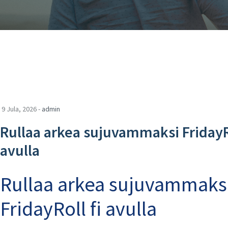
9 Jula, 2026 -
admin
Rullaa arkea sujuvammaksi FridayRo
avulla
Rullaa arkea sujuvammaks
FridayRoll fi avulla