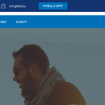
POŠALJI UPIT
info@bhl.ba
TAKT
VIJESTI