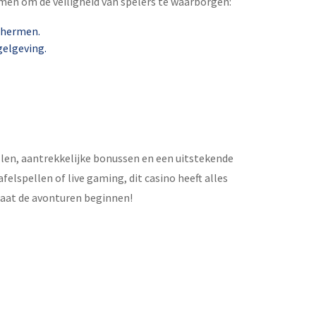
omen om de veiligheid van spelers te waarborgen:
chermen.
gelgeving.
len, aantrekkelijke bonussen en een uitstekende
felspellen of live gaming, dit casino heeft alles
laat de avonturen beginnen!