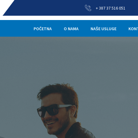
+ 387 37 516 051
POČETNA
O NAMA
NAŠE USLUGE
KON