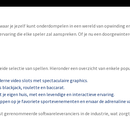
 waar je jezelf kunt onderdompelen in een wereld van opwinding en
rvaring die elke speler zal aanspreken. Of je nu een doorgewinter
eide selectie van spellen. Hieronder een overzicht van enkele popu
rne video slots met spectaculaire graphics.
s blackjack, roulette en baccarat.
 je eigen huis, met een levendige en interactieve ervaring.
pen op je favoriete sportevenementen en ervaar de adrenaline van
st gerenommeerde softwareleveranciers in de industrie, wat zorgt