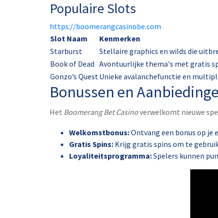
Populaire Slots
https://boomerangcasinobe.com
Slot Naam
Kenmerken
Starburst
Stellaire graphics en wilds die uitbr
Book of Dead
Avontuurlijke thema's met gratis sp
Gonzo’s Quest
Unieke avalanchefunctie en multipli
Bonussen en Aanbieding
Het
Boomerang Bet Casino
verwelkomt nieuwe spel
Welkomstbonus:
Ontvang een bonus op je ee
Gratis Spins:
Krijg gratis spins om te gebrui
Loyaliteitsprogramma:
Spelers kunnen pun