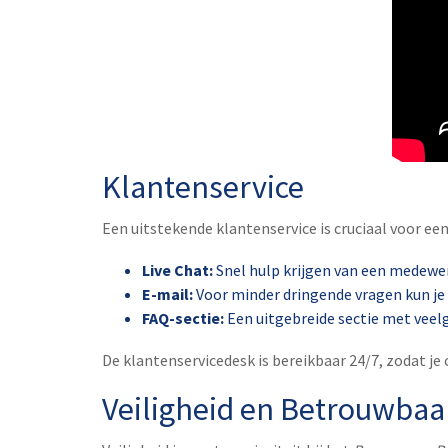
Klantenservice
Een uitstekende klantenservice is cruciaal voor ee
Live Chat:
Snel hulp krijgen van een medewerk
E-mail:
Voor minder dringende vragen kun je 
FAQ-sectie:
Een uitgebreide sectie met veel
De klantenservicedesk is bereikbaar 24/7, zodat je
Veiligheid en Betrouwbaa