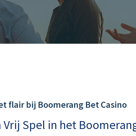
et flair bij Boomerang Bet Casino
 Vrij Spel in het Boomeran