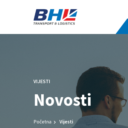
VIJESTI
Novosti
Početna
Vijesti