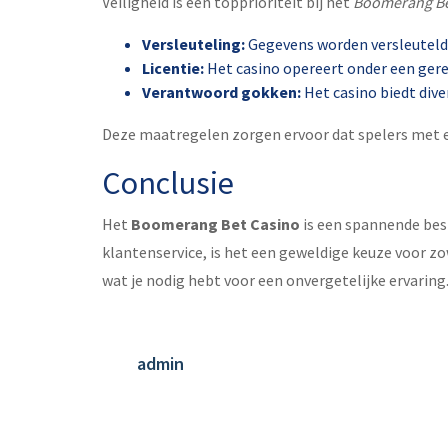
Veiligheid is een topprioriteit bij het
Boomerang Be
Versleuteling:
Gegevens worden versleuteld
Licentie:
Het casino opereert onder een gere
Verantwoord gokken:
Het casino biedt div
Deze maatregelen zorgen ervoor dat spelers met e
Conclusie
Het
Boomerang Bet Casino
is een spannende bes
klantenservice, is het een geweldige keuze voor zowe
wat je nodig hebt voor een onvergetelijke ervarin
admin