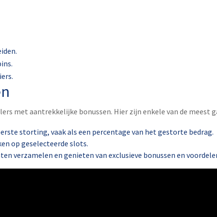
eiden.
ins.
ers.
en
ers met aantrekkelijke bonussen. Hier zijn enkele van de meest 
rste storting, vaak als een percentage van het gestorte bedrag.
ken op geselecteerde slots.
ten verzamelen en genieten van exclusieve bonussen en voordele