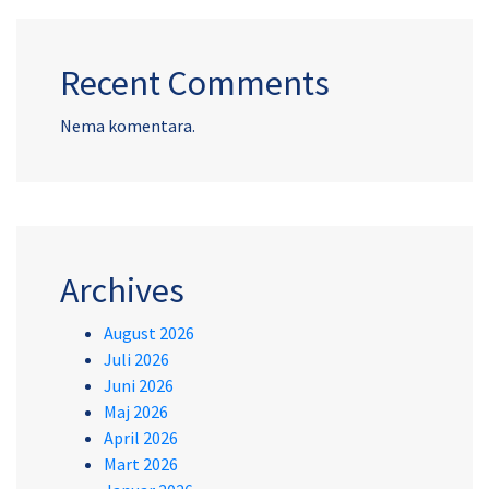
Recent Comments
Nema komentara.
Archives
August 2026
Juli 2026
Juni 2026
Maj 2026
April 2026
Mart 2026