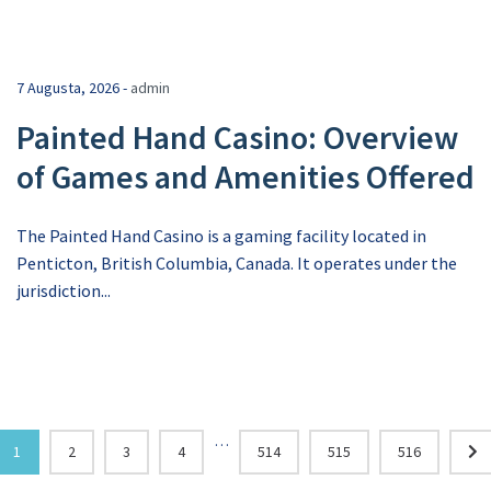
7 Augusta, 2026 -
admin
Painted Hand Casino: Overview
of Games and Amenities Offered
The Painted Hand Casino is a gaming facility located in
Penticton, British Columbia, Canada. It operates under the
jurisdiction...
…
1
2
3
4
514
515
516