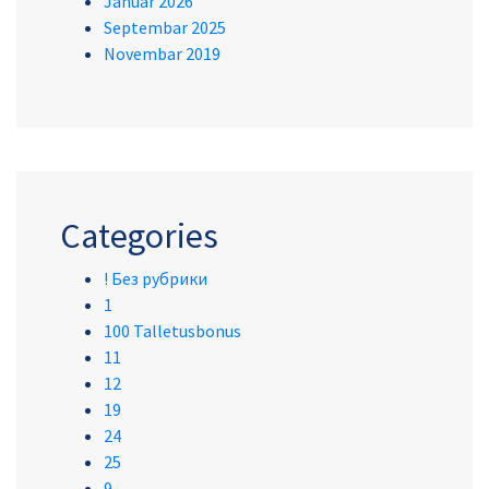
Januar 2026
Septembar 2025
Novembar 2019
Categories
! Без рубрики
1
100 Talletusbonus
11
12
19
24
25
9