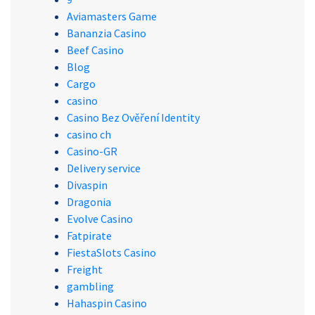
Aviamasters Game
Bananzia Casino
Beef Casino
Blog
Cargo
casino
Casino Bez Ověření Identity
casino ch
Casino-GR
Delivery service
Divaspin
Dragonia
Evolve Casino
Fatpirate
FiestaSlots Casino
Freight
gambling
Hahaspin Casino