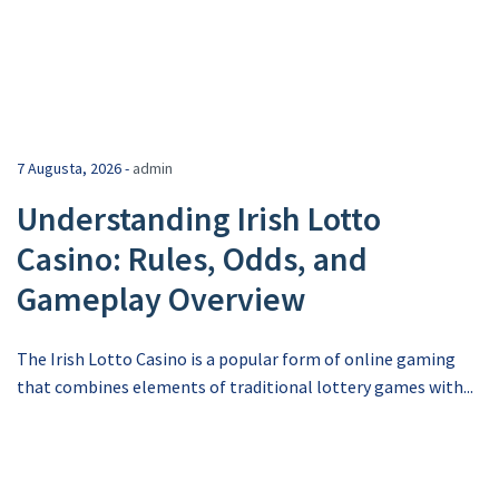
7 Augusta, 2026 -
admin
Understanding Irish Lotto
Casino: Rules, Odds, and
Gameplay Overview
The Irish Lotto Casino is a popular form of online gaming
that combines elements of traditional lottery games with...