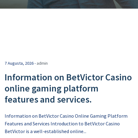
7 Augusta, 2026 -
admin
Information on BetVictor Casino
online gaming platform
features and services.
Information on BetVictor Casino Online Gaming Platform
Features and Services Introduction to BetVictor Casino
BetVictor is a well-established online...