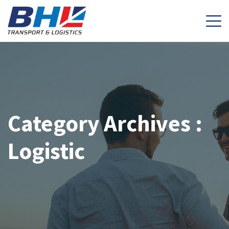
Category Archives :
Logistic